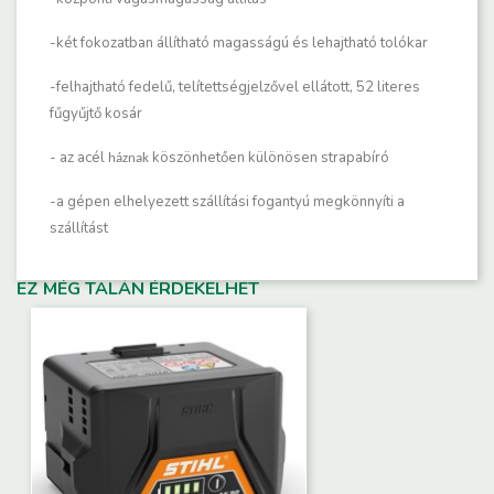
-két fokozatban állítható magasságú és lehajtható tolókar
-felhajtható fedelű, telítettségjelzővel ellátott, 52 literes
fűgyűjtő kosár
- az acél
köszönhetően különösen strapabíró
háznak
-a gépen elhelyezett szállítási fogantyú megkönnyíti a
szállítást
EZ MÉG TALÁN ÉRDEKELHET