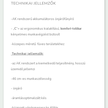
TECHNIKAI JELLEMZŐK
-AK rendszerű akkumulátoros önjárófűnyíró
- „
C
”= az ergonomikus kialakítású,
komfort-tolókar
kényelmes munkavégzést biztosít
-közepes méretű
füves területekhez
Technikai jellemzők:
-az AK rendszert a kiemelkedő teljesítmény, hosszú
üzemidő jellemzi
-46 cm-es munkaszélesség
- önjáró
-áramlásoptimalizált kés
-központi vágásmagasság állítás