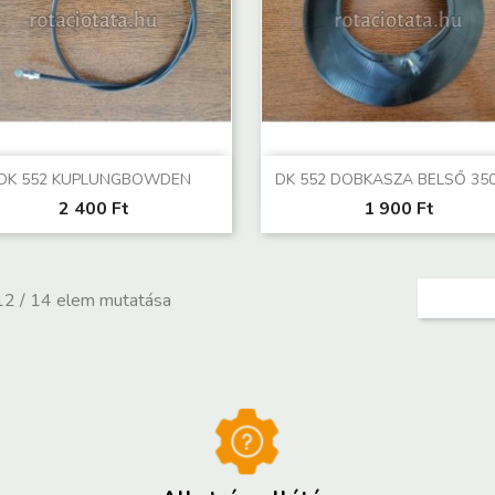
Előnézet
Előnézet


DK 552 KUPLUNGBOWDEN
DK 552 DOBKASZA BELSŐ 350
2 400 Ft
1 900 Ft
2 / 14 elem mutatása