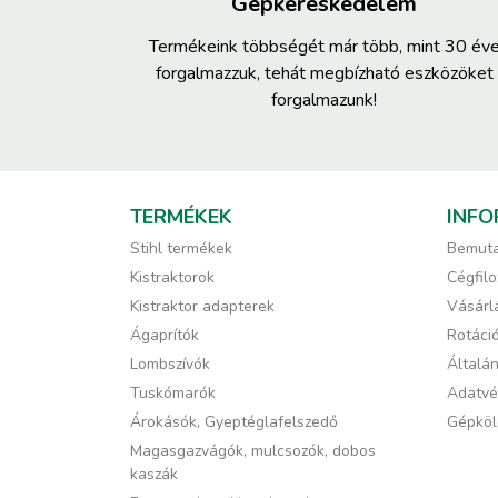
Gépkereskedelem
Termékeink többségét már több, mint 30 év
forgalmazzuk, tehát megbízható eszközöket
forgalmazunk!
TERMÉKEK
INFO
Stihl termékek
Bemuta
Kistraktorok
Cégfilo
Kistraktor adapterek
Vásárlá
Ágaprítók
Rotáci
Lombszívók
Általán
Tuskómarók
Adatvé
Árokásók, Gyeptéglafelszedő
Gépköl
Magasgazvágók, mulcsozók, dobos
kaszák