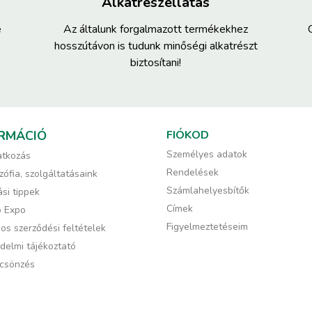
Alkatrészellátás
e
Az általunk forgalmazott termékekhez
hosszútávon is tudunk minőségi alkatrészt
biztosítani!
RMÁCIÓ
FIÓKOD
Személyes adatok
tkozás
Rendelések
zófia, szolgáltatásaink
Számlahelyesbítők
si tippek
Címek
ó Expo
Figyelmeztetéseim
os szerződési feltételek
delmi tájékoztató
csönzés