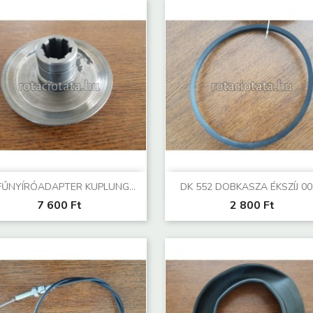
Előnézet
Előnézet


FŰNYÍRÓADAPTER KUPLUNG...
DK 552 DOBKASZA ÉKSZÍJ 00
7 600 Ft
2 800 Ft