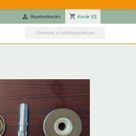
shopping_cart

Kosár
(0)
Bejelentkezés
