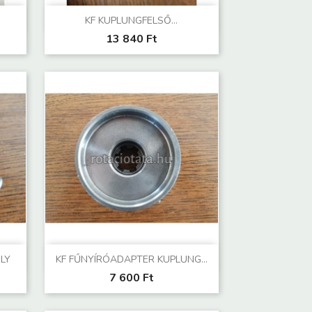
Előnézet

KF KUPLUNGFELSŐ...
13 840 Ft
Előnézet

LY
KF FŰNYÍRÓADAPTER KUPLUNG...
7 600 Ft