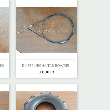
Előnézet

80
DK 552 MEGHAJTÁS BOWDEN
3 000 Ft