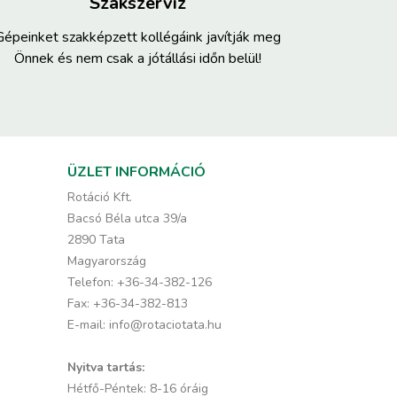
Szakszerviz
Gépeinket szakképzett kollégáink javítják meg
Önnek és nem csak a jótállási időn belül!
ÜZLET INFORMÁCIÓ
Rotáció Kft.
Bacsó Béla utca 39/a
2890 Tata
Magyarország
Telefon:
+36-34-382-126
Fax:
+36-34-382-813
E-mail:
info@rotaciotata.hu
Nyitva tartás:
Hétfő-Péntek: 8-16 óráig