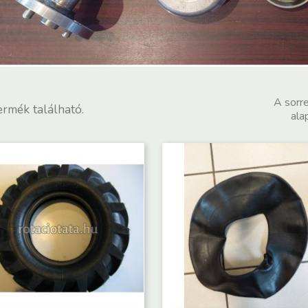
A sorr
ermék található.
alap