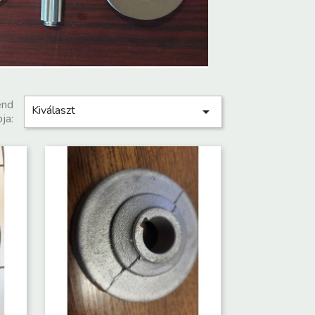
end
Kiválaszt

ja: