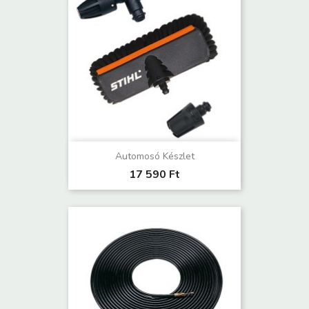
Automosó Készlet
17 590 Ft