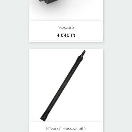
Vízszűrő
4 640 Ft
Fúvócső Hosszabbító