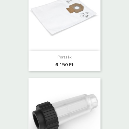
Porzsák
6 150 Ft