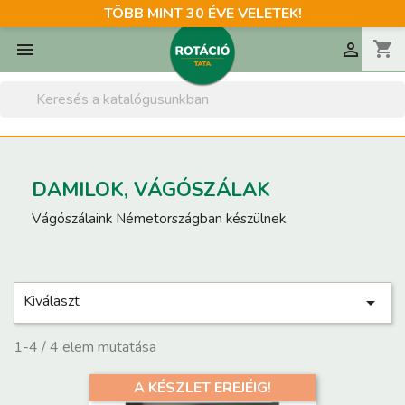
TÖBB MINT 30 ÉVE VELETEK!
shopping_cart


DAMILOK, VÁGÓSZÁLAK
Vágószálaink Németországban készülnek.
Kiválaszt

1-4 / 4 elem mutatása
A KÉSZLET EREJÉIG!