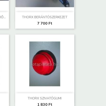
Előnézet

...
THORX BERÁNTÓSZERKEZET
7 700 Ft
Előnézet

THORX SZIVATÓGUMI
1 830 Ft