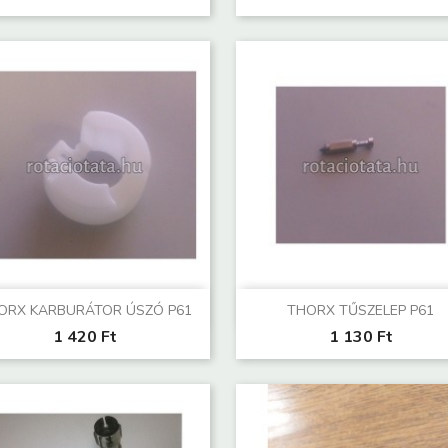
Előnézet
Előnézet


ORX KARBURÁTOR ÚSZÓ P61
THORX TŰSZELEP P61
1 420 Ft
1 130 Ft