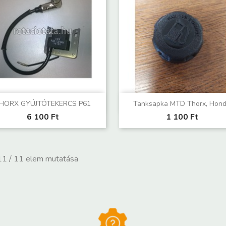
Előnézet
Előnézet


HORX GYÚJTÓTEKERCS P61
Tanksapka MTD Thorx, Hon
6 100 Ft
1 100 Ft
1 / 11 elem mutatása