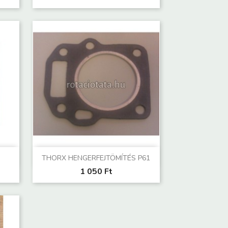
Előnézet

THORX HENGERFEJTÖMÍTÉS P61
1 050 Ft