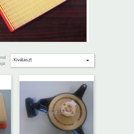
end
Kiválaszt

ja: