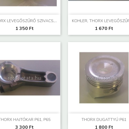
Előnézet
Előnézet


RX LEVEGŐSZŰRŐ SZIVACS,...
KOHLER, THORX LEVEGŐSZŰRŐ
1 350 Ft
1 670 Ft
Előnézet
Előnézet


THORX HAJTÓKAR P61, P65
THORX DUGATTYÚ P61
3 300 Ft
1 800 Ft