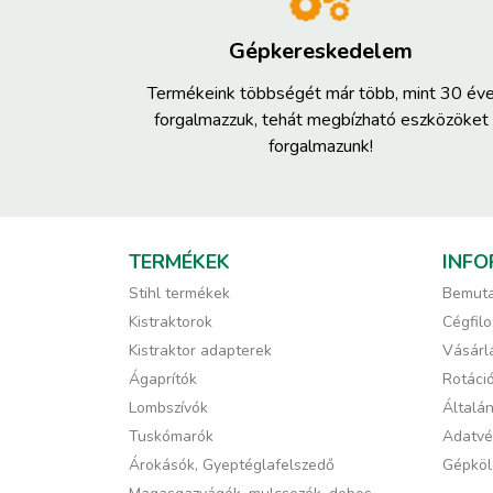
Gépkereskedelem
Termékeink többségét már több, mint 30 év
forgalmazzuk, tehát megbízható eszközöket
forgalmazunk!
TERMÉKEK
INFO
Stihl termékek
Bemuta
Kistraktorok
Cégfilo
Kistraktor adapterek
Vásárlá
Ágaprítók
Rotáci
Lombszívók
Általán
Tuskómarók
Adatvé
Árokásók, Gyeptéglafelszedő
Gépköl