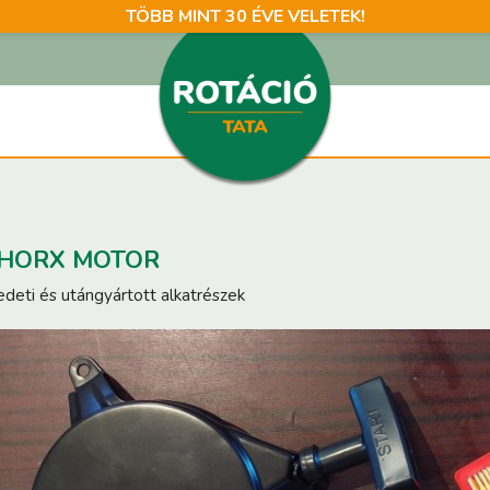
TÖBB MINT 30 ÉVE VELETEK!
HORX MOTOR
edeti és utángyártott alkatrészek