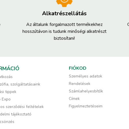
Alkatrészellátás
e
Az általunk forgalmazott termékekhez
hosszútávon is tudunk minőségi alkatrészt
biztosítani!
RMÁCIÓ
FIÓKOD
Személyes adatok
tkozás
Rendelések
zófia, szolgáltatásaink
Számlahelyesbítők
si tippek
Címek
ó Expo
Figyelmeztetéseim
os szerződési feltételek
delmi tájékoztató
csönzés