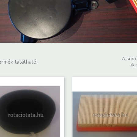
A sorr
ermék található.
alap