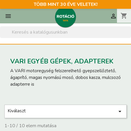
TÖBB MINT 30 ÉVE VELETEK!
shopping_cart


VARI EGYÉB GÉPEK, ADAPTEREK
A VARI motoregység felszerelhető gyepszellőztető,
ágaprító, magas nyomású mosó, dobos kasza, mulcsozó
adapterre is
Kiválaszt

1-10 / 10 elem mutatása