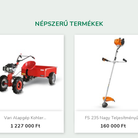
NÉPSZERŰ TERMÉKEK
Előnézet
Előnézet


Vari Alapgép Kohler...
FS 235 Nagy Teljesítményű.
1 227 000 Ft
160 000 Ft