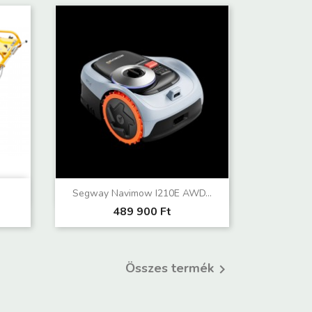
Előnézet

Segway Navimow I210E AWD...
489 900 Ft
Összes termék
