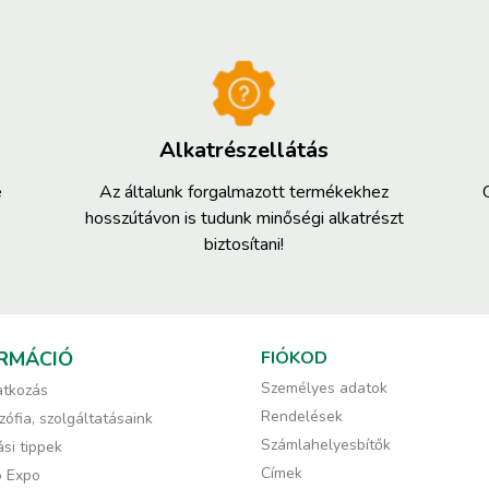
Alkatrészellátás
e
Az általunk forgalmazott termékekhez
hosszútávon is tudunk minőségi alkatrészt
biztosítani!
RMÁCIÓ
FIÓKOD
Személyes adatok
tkozás
Rendelések
zófia, szolgáltatásaink
Számlahelyesbítők
si tippek
Címek
ó Expo