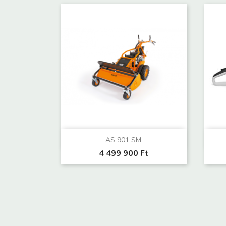
Előnézet

AS 901 SM
4 499 900 Ft