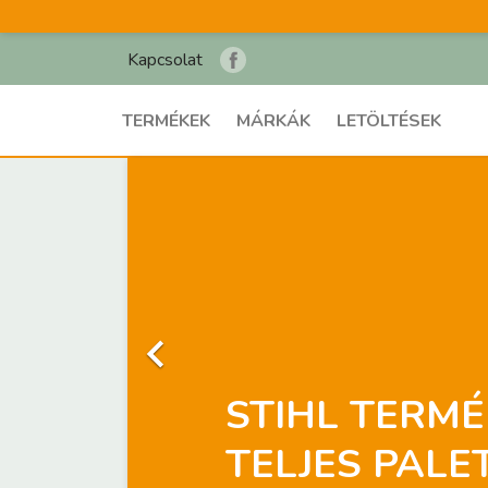
Kapcsolat
TERMÉKEK
MÁRKÁK
LETÖLTÉSEK
LOMBSZÍVÓK

ÁGAPRÍTÓK
Lombszívók, ágaprítók kommun
kertészeti célokra egyaránt