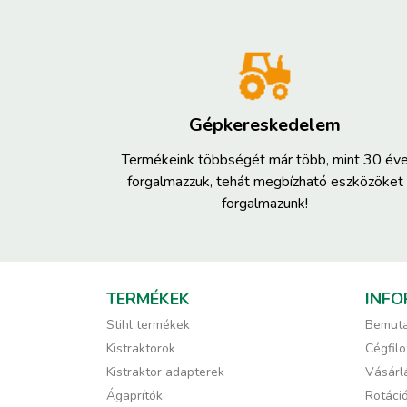
Gépkereskedelem
Termékeink többségét már több, mint 30 év
forgalmazzuk, tehát megbízható eszközöket
forgalmazunk!
TERMÉKEK
INFO
Stihl termékek
Bemuta
Kistraktorok
Cégfilo
Kistraktor adapterek
Vásárlá
Ágaprítók
Rotáci