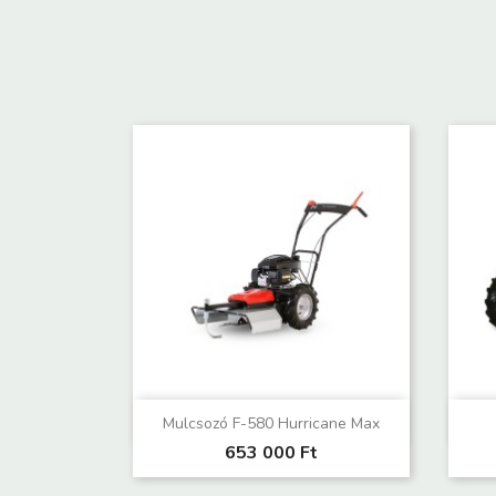
Előnézet

Mulcsozó F-580 Hurricane Max
653 000 Ft