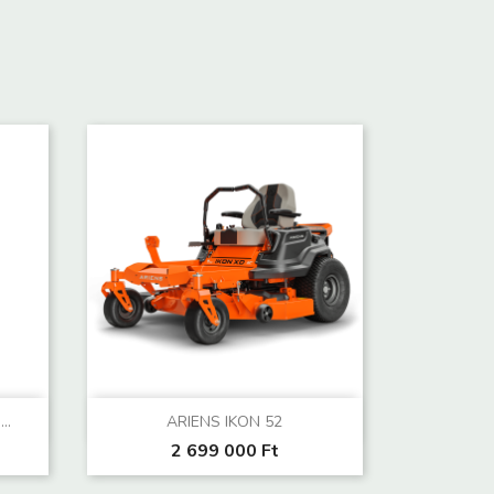
Előnézet

..
ARIENS IKON 52
2 699 000 Ft