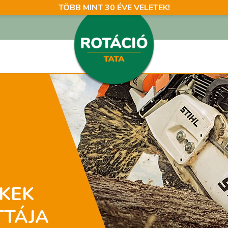
TÖBB MINT 30 ÉVE VELETEK!
,
ális,