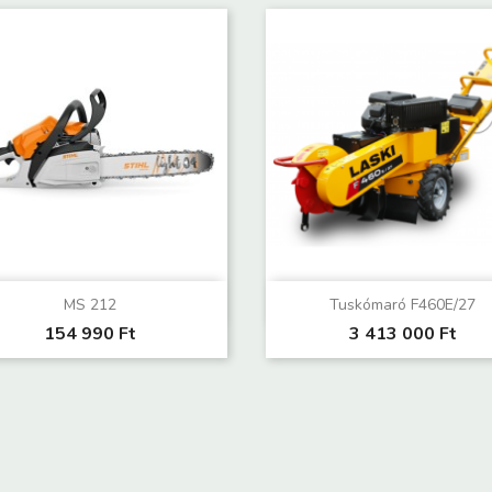
Előnézet
Előnézet


MS 212
Tuskómaró F460E/27
154 990 Ft
3 413 000 Ft