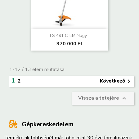
FS 491 C-EM Nagy...
370 000 Ft
1-12 / 13 elem mutatása
1
Következő
2

Vissza a tetejére

Gépkereskedelem
Termékeink többségét már több, mint 30 éve forgalmazzuk,