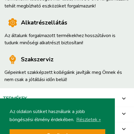
tehát megbízható eszközöket forgalmazunk!
Alkatrészellátás
Az általunk forgalmazott termékekhez hosszútávon is
tudunk minőségi alkatrészt biztosítani!
Szakszerviz
Gépeinket szakképzett kollégáink javítják meg Önnek és
nem csak a jótállási időn belül!
TERMÉKEK

Az oldalon sütiket használunk a jobb
INFORMÁCIÓ

böngészési élmény érdekében.
Részletek »
FIÓKOD
