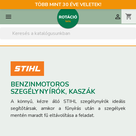
TÖBB MINT 30 ÉVE VELETEK!
shopping_cart


BENZINMOTOROS
SZEGÉLYNYÍRÓK, KASZÁK
A könnyű, kézre álló STIHL szegélynyírók ideális
segítőtársak, amikor a fűnyírás után a szegélyek
mentén maradt fű eltávolítása a feladat.