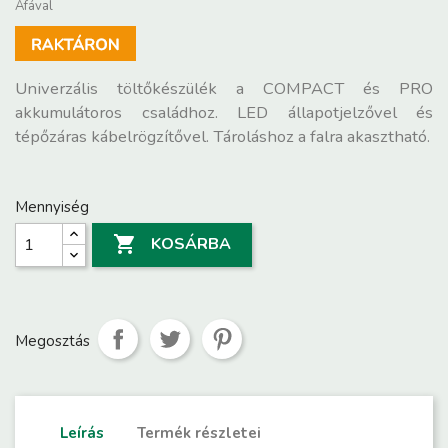
Áfával
Univerzális töltőkészülék a COMPACT és PRO
akkumulátoros családhoz. LED állapotjelzővel és
tépőzáras kábelrögzítővel. Tároláshoz a falra akasztható.
Mennyiség

KOSÁRBA
Megosztás
Leírás
Termék részletei