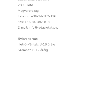
2890 Tata
Magyarország
Telefon:
+36-34-382-126
Fax:
+36-34-382-813
E-mail:
info@rotaciotata.hu
Nyitva tartás:
Hétfő-Péntek: 8-16 óráig
Szombat: 8-12 óráig