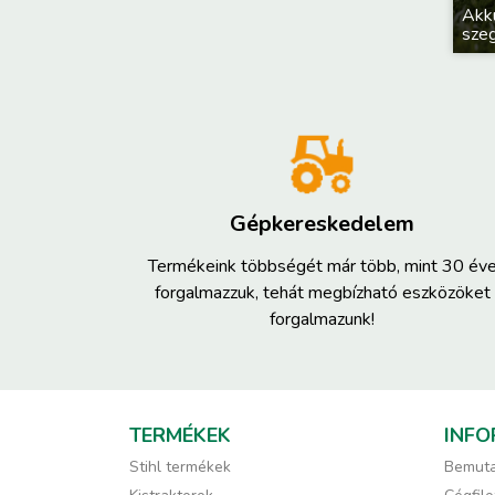
Akk
szeg
Gépkereskedelem
Termékeink többségét már több, mint 30 év
forgalmazzuk, tehát megbízható eszközöket
forgalmazunk!
TERMÉKEK
INFO
Stihl termékek
Bemuta