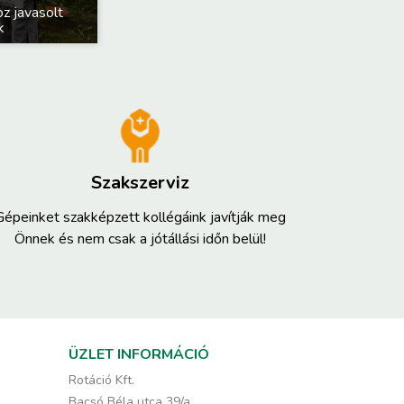
z javasolt
k
Szakszerviz
Gépeinket szakképzett kollégáink javítják meg
Önnek és nem csak a jótállási időn belül!
ÜZLET INFORMÁCIÓ
Rotáció Kft.
Bacsó Béla utca 39/a