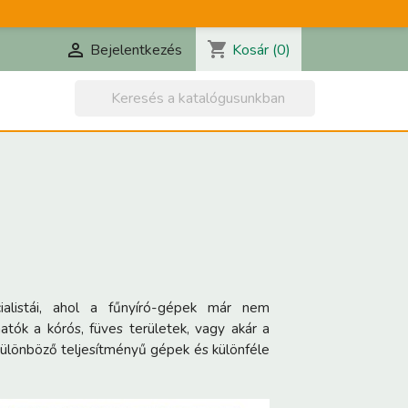
shopping_cart

Kosár
(0)
Bejelentkezés

alistái, ahol a fűnyíró-gépek már nem
atók a kórós, füves területek, vagy akár a
n különböző teljesítményű gépek és különféle