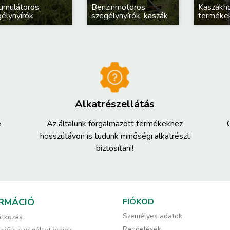
umulátoros
Benzinmotoros
Kaszákho
élynyírók
szegélynyírók, kaszák
terméke
Alkatrészellátás
e
Az általunk forgalmazott termékekhez
hosszútávon is tudunk minőségi alkatrészt
biztosítani!
RMÁCIÓ
FIÓKOD
Személyes adatok
tkozás
Rendelések