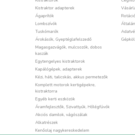
Kistraktorok
Cégfilo
Kistraktor adapterek
Vásárlá
Ágaprítók
Rotáci
Lombszívók
Általán
Tuskómarók
Adatvé
Árokásók, Gyeptéglafelszedő
Gépköl
Magasgazvágók, mulcsozók, dobos
kaszák
Egytengelyes kistraktorok
Kapálógépek, adapterek
Kézi, háti, talicskás, akkus permetezők
Komplett motorok kertigépekre,
kistraktorra
Egyéb kerti eszközök
Áramfejlesztők, Szivattyúk, Hőlégfúvók
Akciós damilok, vágószálak
Alkatrészek
Kenőolaj nagykereskedelem