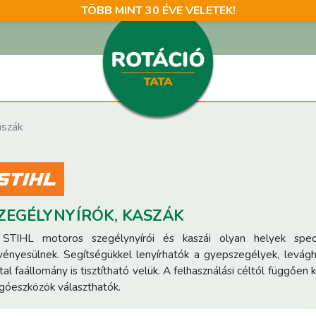
TÖBB MINT 30 ÉVE VELETEK!
aszák
ZEGÉLYNYÍRÓK, KASZÁK
STIHL motoros szegélynyírói és kaszái olyan helyek speci
vényesülnek. Segítségükkel lenyírhatók a gyepszegélyek, levágh
atal faállomány is tisztítható velük. A felhasználási céltól függőe
góeszközök választhatók.