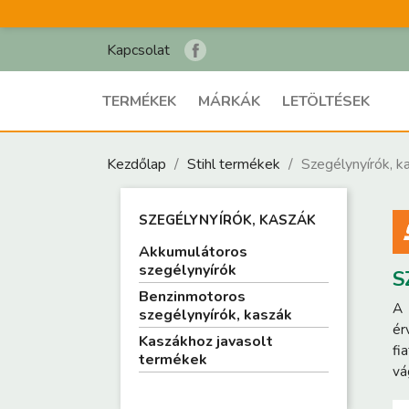
Kapcsolat
TERMÉKEK
MÁRKÁK
LETÖLTÉSEK
Kezdőlap
Stihl termékek
Szegélynyírók, k
SZEGÉLYNYÍRÓK, KASZÁK
Akkumulátoros
szegélynyírók
S
Benzinmotoros
A 
szegélynyírók, kaszák
ér
Kaszákhoz javasolt
fi
termékek
vá