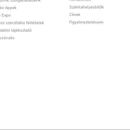
zófia, szolgáltatásaink
Számlahelyesbítők
si tippek
Címek
ó Expo
Figyelmeztetéseim
os szerződési feltételek
delmi tájékoztató
csönzés