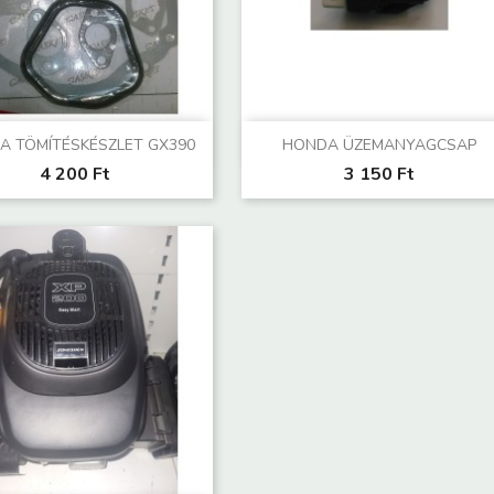
Előnézet
Előnézet


A TÖMÍTÉSKÉSZLET GX390
HONDA ÜZEMANYAGCSAP
4 200 Ft
3 150 Ft