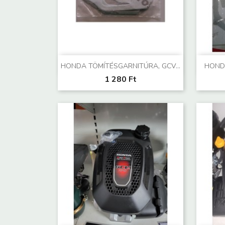
Előnézet

HONDA TÖMÍTÉSGARNITÚRA, GCV...
HOND
1 280 Ft