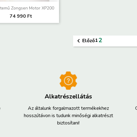
Előnézet

temű Zongsen Motor XP200
74 990 Ft
2
1
Előző

Alkatrészellátás
e
Az általunk forgalmazott termékekhez
hosszútávon is tudunk minőségi alkatrészt
biztosítani!