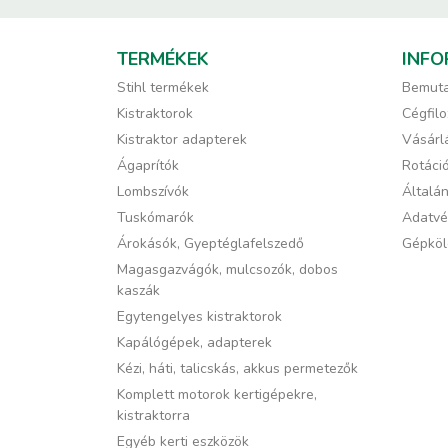
TERMÉKEK
INFO
Stihl termékek
Bemuta
Kistraktorok
Cégfilo
Kistraktor adapterek
Vásárlá
Ágaprítók
Rotáci
Lombszívók
Általán
Tuskómarók
Adatvé
Árokásók, Gyeptéglafelszedő
Gépköl
Magasgazvágók, mulcsozók, dobos
kaszák
Egytengelyes kistraktorok
Kapálógépek, adapterek
Kézi, háti, talicskás, akkus permetezők
Komplett motorok kertigépekre,
kistraktorra
Egyéb kerti eszközök