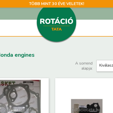
TÖBB MINT 30 ÉVE VELETEK!
Honda engines
A sorrend
Kiválasz
alapja: