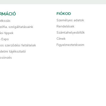
RMÁCIÓ
FIÓKOD
Személyes adatok
tkozás
Rendelések
zófia, szolgáltatásaink
Számlahelyesbítők
si tippek
Címek
ó Expo
Figyelmeztetéseim
os szerződési feltételek
delmi tájékoztató
csönzés