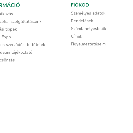
RMÁCIÓ
FIÓKOD
Személyes adatok
tkozás
Rendelések
zófia, szolgáltatásaink
Számlahelyesbítők
si tippek
Címek
ó Expo
Figyelmeztetéseim
os szerződési feltételek
delmi tájékoztató
csönzés