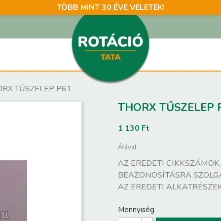
TÖBB MINT 30 ÉVE VELETEK!
ORX TŰSZELEP P61
THORX TŰSZELEP 
1 130 Ft
Áfával
AZ EREDETI CIKKSZÁMOK
BEAZONOSÍTÁSRA SZOLG
AZ EREDETI ALKATRÉSZE
Mennyiség