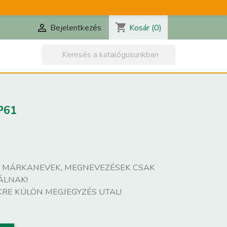
shopping_cart

Kosár
(0)
Bejelentkezés

P61
, MÁRKANEVEK, MEGNEVEZÉSEK CSAK
ÁLNAK!
KRE KÜLÖN MEGJEGYZÉS UTAL!