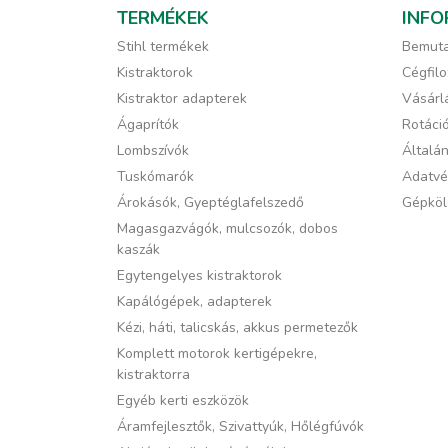
TERMÉKEK
INFO
Stihl termékek
Bemuta
Kistraktorok
Cégfilo
Kistraktor adapterek
Vásárlá
Ágaprítók
Rotáci
Lombszívók
Általán
Tuskómarók
Adatvé
Árokásók, Gyeptéglafelszedő
Gépköl
Magasgazvágók, mulcsozók, dobos
kaszák
Egytengelyes kistraktorok
Kapálógépek, adapterek
Kézi, háti, talicskás, akkus permetezők
Komplett motorok kertigépekre,
kistraktorra
Egyéb kerti eszközök
Áramfejlesztők, Szivattyúk, Hőlégfúvók