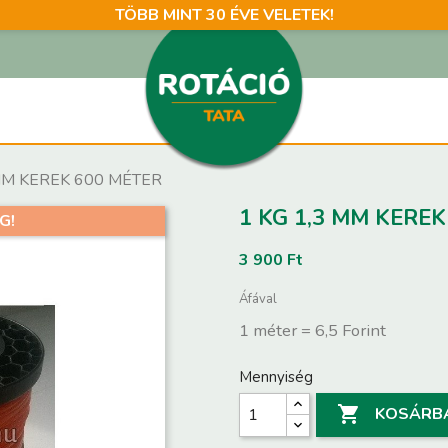
TÖBB MINT 30 ÉVE VELETEK!
 MM KEREK 600 MÉTER
1 KG 1,3 MM KERE
G!
3 900 Ft
Áfával
1 méter = 6,5 Forint
Mennyiség

KOSÁRB