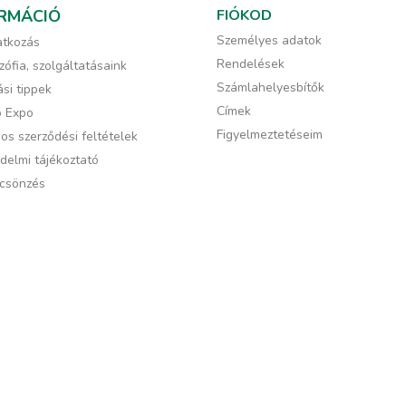
RMÁCIÓ
FIÓKOD
Személyes adatok
tkozás
Rendelések
zófia, szolgáltatásaink
Számlahelyesbítők
si tippek
Címek
ó Expo
Figyelmeztetéseim
os szerződési feltételek
delmi tájékoztató
csönzés