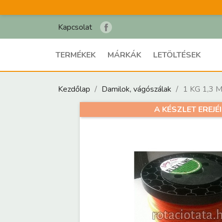
Kapcsolat
TERMÉKEK
MÁRKÁK
LETÖLTÉSEK
Kezdőlap
Damilok, vágószálak
1 KG 1,3
A KÉSZLET EREJÉI