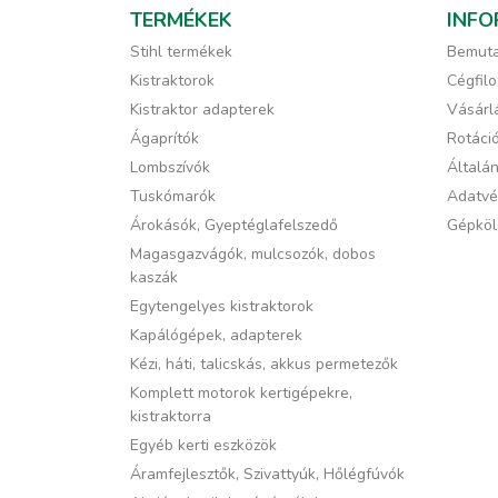
TERMÉKEK
INFO
Stihl termékek
Bemuta
Kistraktorok
Cégfilo
Kistraktor adapterek
Vásárlá
Ágaprítók
Rotáci
Lombszívók
Általán
Tuskómarók
Adatvé
Árokásók, Gyeptéglafelszedő
Gépköl
Magasgazvágók, mulcsozók, dobos
kaszák
Egytengelyes kistraktorok
Kapálógépek, adapterek
Kézi, háti, talicskás, akkus permetezők
Komplett motorok kertigépekre,
kistraktorra
Egyéb kerti eszközök
Áramfejlesztők, Szivattyúk, Hőlégfúvók