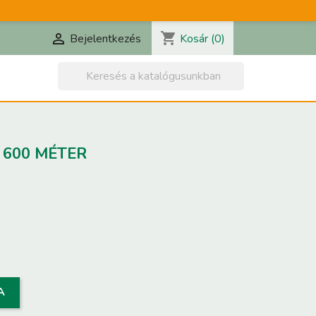
shopping_cart

Kosár
(0)
Bejelentkezés

K 600 MÉTER
A