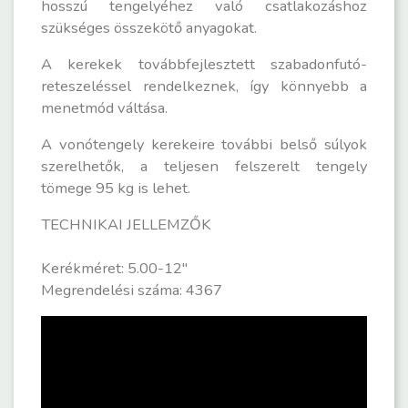
hosszú tengelyéhez való csatlakozáshoz
szükséges összekötő anyagokat.
A kerekek továbbfejlesztett szabadonfutó-
reteszeléssel rendelkeznek, így könnyebb a
menetmód váltása.
A vonótengely kerekeire további belső súlyok
szerelhetők, a teljesen felszerelt tengely
tömege 95 kg is lehet.
TECHNIKAI JELLEMZŐK
Kerékméret: 5.00-12"
Megrendelési száma: 4367