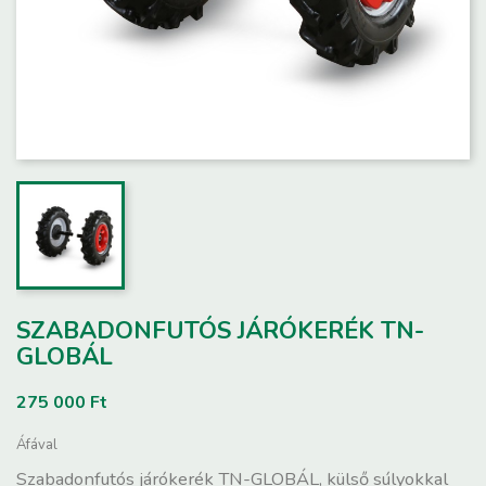
SZABADONFUTÓS JÁRÓKERÉK TN-
GLOBÁL
275 000 Ft
Áfával
Szabadonfutós járókerék TN-GLOBÁL, külső súlyokkal