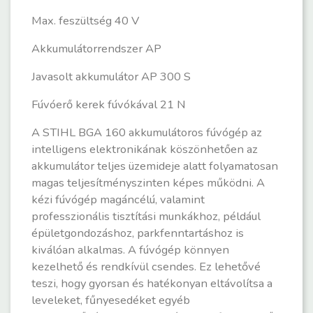
Max. feszültség
40 V
Akkumulátorrendszer
AP
Javasolt akkumulátor
AP 300 S
Fúvóerő kerek fúvókával
21 N
A STIHL BGA 160 akkumulátoros fúvógép az
intelligens elektronikának köszönhetően az
akkumulátor teljes üzemideje alatt folyamatosan
magas teljesítményszinten képes működni. A
kézi fúvógép magáncélú, valamint
professzionális tisztítási munkákhoz, például
épületgondozáshoz, parkfenntartáshoz is
kiválóan alkalmas. A fúvógép könnyen
kezelhető és rendkívül csendes. Ez lehetővé
teszi, hogy gyorsan és hatékonyan eltávolítsa a
leveleket, fűnyesedéket egyéb