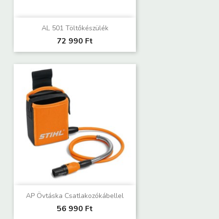
AL 501 Töltőkészülék
72 990 Ft
AP Övtáska Csatlakozókábellel
56 990 Ft