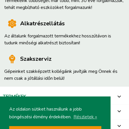
Termékeink többségét már több, mint 30 éve forgalmazzuk,
tehát megbízható eszközöket forgalmazunk!
Alkatrészellátás
Az általunk forgalmazott termékekhez hosszútávon is
tudunk minőségi alkatrészt biztosítani!
Szakszerviz
Gépeinket szakképzett kollégáink javítják meg Önnek és
nem csak a jótállási időn belül!
TERMÉKEK

Az oldalon sütiket használunk a jobb
INFORMÁCIÓ

böngészési élmény érdekében.
Részletek »
FIÓKOD
