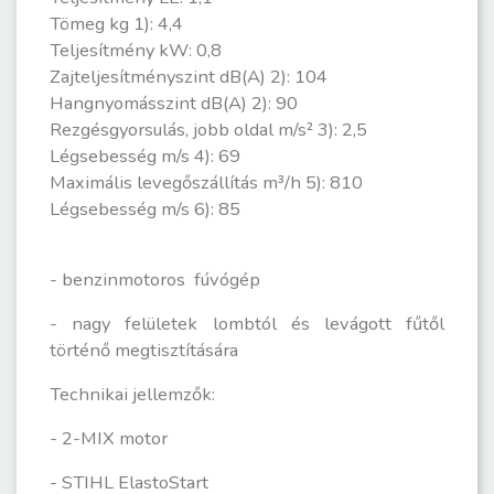
Tömeg kg 1): 4,4
Teljesítmény kW: 0,8
Zajteljesítményszint dB(A) 2): 104
Hangnyomásszint dB(A) 2): 90
Rezgésgyorsulás, jobb oldal m/s² 3): 2,5
Légsebesség m/s 4): 69
Maximális levegőszállítás m³/h 5): 810
Légsebesség m/s 6): 85
- benzinmotoros fúvógép
- nagy felületek lombtól és levágott fűtől
történő megtisztítására
Technikai jellemzők:
- 2-MIX motor
- STIHL ElastoStart