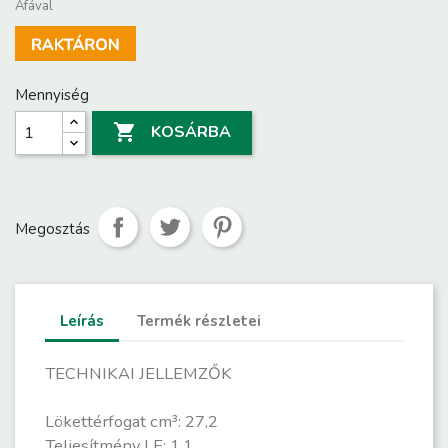
Áfával
Mennyiség

KOSÁRBA
Megosztás
Leírás
Termék részletei
TECHNIKAI JELLEMZŐK
Lökettérfogat cm³: 27,2
Teljesítmény LE: 1,1