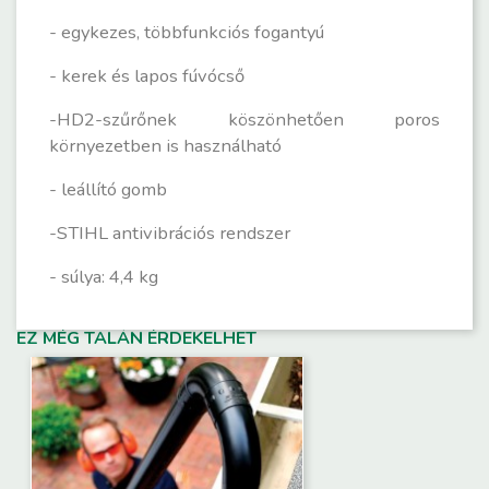
- egykezes, többfunkciós fogantyú
- kerek és lapos fúvócső
-HD2-szűrőnek köszönhetően poros
környezetben is használható
- leállító gomb
-STIHL antivibrációs rendszer
- súlya: 4,4 kg
EZ MÉG TALÁN ÉRDEKELHET