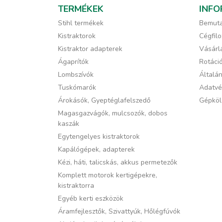
TERMÉKEK
INFO
Stihl termékek
Bemuta
Kistraktorok
Cégfilo
Kistraktor adapterek
Vásárlá
Ágaprítók
Rotáci
Lombszívók
Általán
Tuskómarók
Adatvé
Árokásók, Gyeptéglafelszedő
Gépköl
Magasgazvágók, mulcsozók, dobos
kaszák
Egytengelyes kistraktorok
Kapálógépek, adapterek
Kézi, háti, talicskás, akkus permetezők
Komplett motorok kertigépekre,
kistraktorra
Egyéb kerti eszközök
Áramfejlesztők, Szivattyúk, Hőlégfúvók