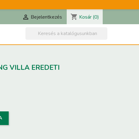
shopping_cart

Kosár
(0)
Bejelentkezés

G VILLA EREDETI
A