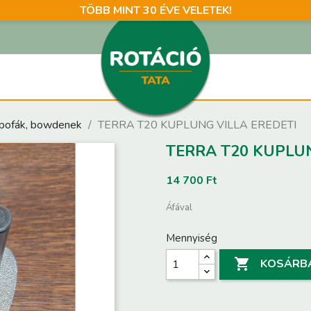
TÖBB MINT 30 ÉVE VELETEK!
gpofák, bowdenek
TERRA T20 KUPLUNG VILLA EREDETI
TERRA T20 KUPLUN
14 700 Ft
Áfával
Mennyiség

KOSÁRB