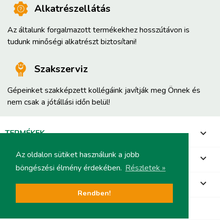
Alkatrészellátás
Az általunk forgalmazott termékekhez hosszútávon is
tudunk minőségi alkatrészt biztosítani!
Szakszerviz
Gépeinket szakképzett kollégáink javítják meg Önnek és
nem csak a jótállási időn belül!
TERMÉKEK

Az oldalon sütiket használunk a jobb
INFORMÁCIÓ

böngészési élmény érdekében.
Részletek »
FIÓKOD

Rendben!
ÜZLET INFORMÁCIÓ