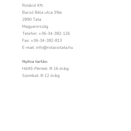
Rotáció Kft.
Bacsó Béla utca 39/a
2890 Tata
Magyarország
Telefon:
+36-34-382-126
Fax:
+36-34-382-813
E-mail:
info@rotaciotata.hu
Nyitva tartás:
Hétfő-Péntek: 8-16 óráig
Szombat: 8-12 óráig