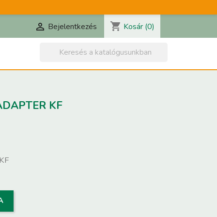
shopping_cart

Kosár
(0)
Bejelentkezés

ADAPTER KF
 KF
A