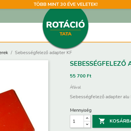
TÖBB MINT 30 ÉVE VELETEK!
erek
Sebességfelező adapter KF
SEBESSÉGFELEZŐ 
55 700 Ft
Áfával
Sebességfelező adapter alu
Mennyiség

KOSÁRB