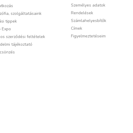
Személyes adatok
tkozás
Rendelések
zófia, szolgáltatásaink
Számlahelyesbítők
si tippek
Címek
ó Expo
Figyelmeztetéseim
os szerződési feltételek
delmi tájékoztató
csönzés