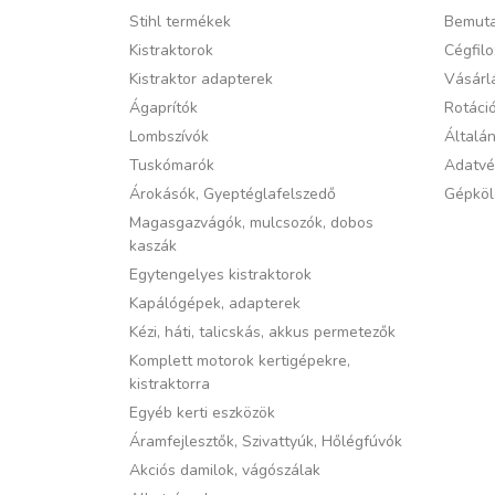
Stihl termékek
Bemuta
Kistraktorok
Cégfilo
Kistraktor adapterek
Vásárlá
Ágaprítók
Rotáci
Lombszívók
Általán
Tuskómarók
Adatvé
Árokásók, Gyeptéglafelszedő
Gépköl
Magasgazvágók, mulcsozók, dobos
kaszák
Egytengelyes kistraktorok
Kapálógépek, adapterek
Kézi, háti, talicskás, akkus permetezők
Komplett motorok kertigépekre,
kistraktorra
Egyéb kerti eszközök
Áramfejlesztők, Szivattyúk, Hőlégfúvók
Akciós damilok, vágószálak