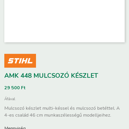
AMK 448 MULCSOZÓ KÉSZLET
29 500 Ft
Áfával
Mulcsozó készlet multi-késsel és mulcsozó betéttel. A
4-es család 46 cm munkaszélességű modelljeihez.
Mennyiség