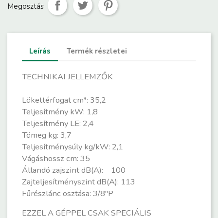
Megosztás
Leírás
Termék részletei
TECHNIKAI JELLEMZŐK
Lökettérfogat cm³: 35,2
Teljesítmény kW: 1,8
Teljesítmény LE: 2,4
Tömeg kg: 3,7
Teljesítménysúly kg/kW: 2,1
Vágáshossz cm: 35
Állandó zajszint dB(A): 100
Zajteljesítményszint dB(A): 113
Fűrészlánc osztása: 3/8"P
EZZEL A GÉPPEL CSAK SPECIÁLIS