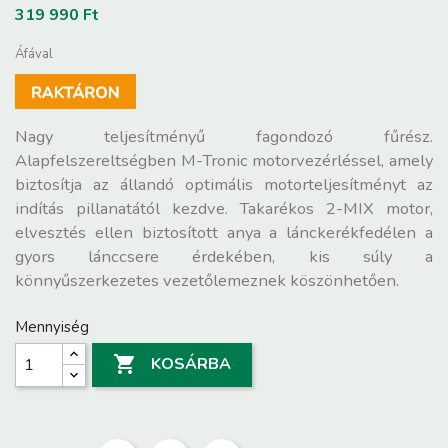
319 990 Ft
Áfával
Nagy teljesítményű fagondozó fűrész.
Alapfelszereltségben M-Tronic motorvezérléssel, amely
biztosítja az állandó optimális motorteljesítményt az
indítás pillanatától kezdve. Takarékos 2-MIX motor,
elvesztés ellen biztosított anya a lánckerékfedélen a
gyors lánccsere érdekében, kis súly a
könnyűszerkezetes vezetőlemeznek köszönhetően.
Mennyiség

KOSÁRBA