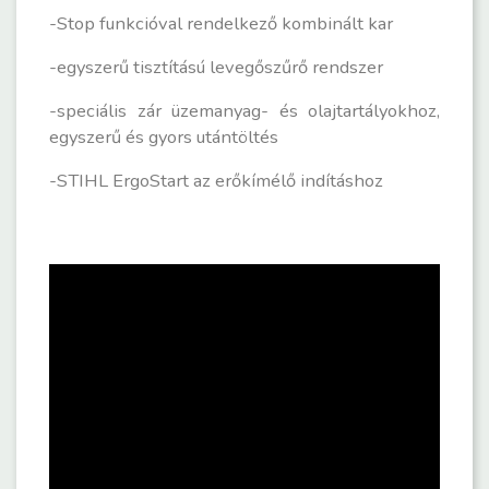
-Stop funkcióval rendelkező kombinált kar
-egyszerű tisztítású levegőszűrő rendszer
-speciális zár üzemanyag- és olajtartályokhoz,
egyszerű és gyors utántöltés
-STIHL ErgoStart az erőkímélő indításhoz