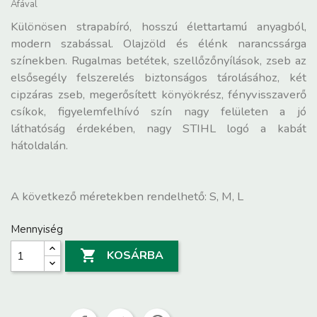
Áfával
Különösen strapabíró, hosszú élettartamú anyagból,
modern szabással. Olajzöld és élénk narancssárga
színekben. Rugalmas betétek, szellőzőnyílások, zseb az
elsősegély felszerelés biztonságos tárolásához, két
cipzáras zseb, megerősített könyökrész, fényvisszaverő
csíkok, figyelemfelhívó szín nagy felületen a jó
láthatóság érdekében, nagy STIHL logó a kabát
hátoldalán.
A következő méretekben rendelhető: S, M, L
Mennyiség

KOSÁRBA