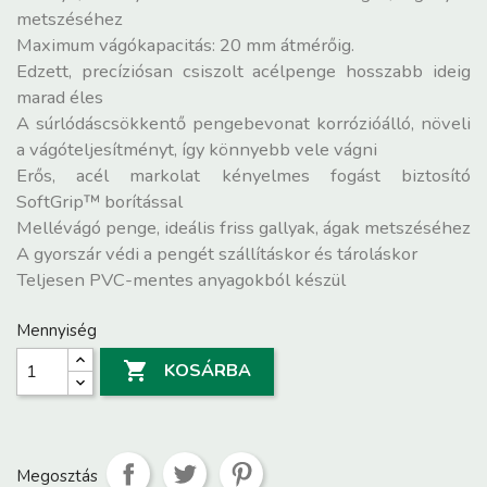
metszéséhez
Maximum vágókapacitás: 20 mm átmérőig.
Edzett, precíziósan csiszolt acélpenge hosszabb ideig
marad éles
A súrlódáscsökkentő pengebevonat korrózióálló, növeli
a vágóteljesítményt, így könnyebb vele vágni
Erős, acél markolat kényelmes fogást biztosító
SoftGrip™ borítással
Mellévágó penge, ideális friss gallyak, ágak metszéséhez
A gyorszár védi a pengét szállításkor és tároláskor
Teljesen PVC-mentes anyagokból készül
Mennyiség

KOSÁRBA
Megosztás